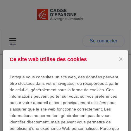
Passer au contenu
Se connecter
Menu
close
Ce site web utilise des cookies
Identification
Lorsque vous consultez un site web, des données peuvent
être stockées dans votre navigateur ou récupérées à partir
de celui-ci, généralement sous la forme de cookies. Ces
informations peuvent porter sur vous, sur vos préférences
Se connecter
ou sur votre appareil et sont principalement utilisées pour
s'assurer que le site web fonctionne correctement. Les
Si vous avez déjà un compte utilisateur Caisse
informations ne permettent généralement pas de vous
d'Epargne Auvergne et Limousin, entrez votre
adresse email et votre mot de passe ci-dessous.
identifier directement, mais peuvent vous permettre de
bénéficier d'une expérience Web personnalisée. Parce que