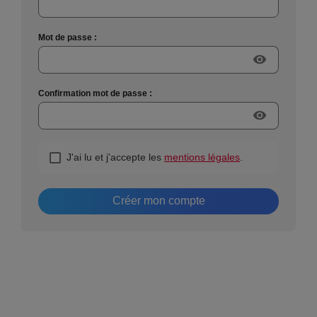
Mot de passe :
visibility
Confirmation mot de passe :
visibility
J'ai lu et j'accepte les
mentions légales
.
Créer mon compte