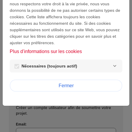
Email:
nous respectons votre droit à la vie privée, nous vous
donnons la possibilité de ne pas autoriser certains types de
cookies. Cette liste affichera toujours les cookies
nécessaires au fonctionnement du site. Si des cookies
Mot de passe :
supplémentaires sont utilisés sur ce site Web, vous pouvez
visibility
cliquer sur les titres des catégories pour en savoir plus et
ajuster vos préférences.
Mot de passe perdu ?
Plus d'informations sur les cookies
Se connecter
Nécessaires (toujours actif)
Fermer
Créer un nouveau compte
Créer un compte utilisateur afin de soumettre votre
projet.
Email: